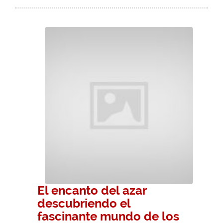
El encanto del azar
descubriendo el
fascinante mundo de los